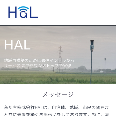
コ
ン
テ
ン
ツ
へ
ス
HAL
キ
ッ
プ
地域再構築のために通信インフラから
サービス までをワンストップで実現
メッセージ
私たち株式会社HALは、自治体、地域、市民の皆さま
と共に未来を築くお手伝いをしております。特に、高